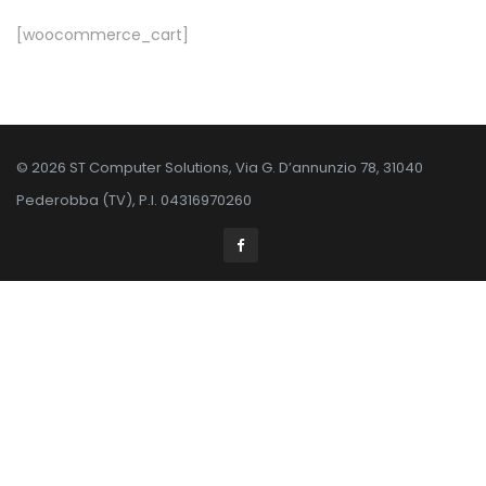
[woocommerce_cart]
© 2026 ST Computer Solutions, Via G. D’annunzio 78, 31040
Pederobba (TV), P.I. 04316970260